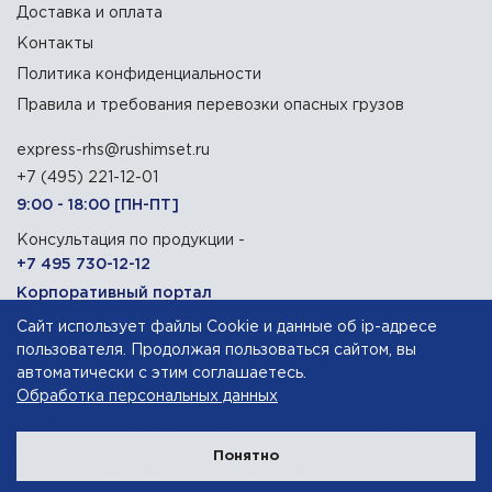
Доставка и оплата
Контакты
Политика конфиденциальности
Правила и требования перевозки опасных грузов
express-rhs@rushimset.ru
+7 (495) 221-12-01
9:00 - 18:00 [ПН-ПТ]
Консультация по продукции -
+7 495 730-12-12
Корпоративный портал
Сайт использует файлы Cookie и данные об ip-адресе
129090, г. Москва, Олимпийский проспект, 14
пользователя. Продолжая пользоваться сайтом, вы
автоматически с этим соглашаетесь.
Обработка персональных данных
АО «Русхимсеть»
— дистрибьютор химического сырья
Понятно
Разработка сайта — компания «Факт»