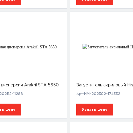
 дисперсия Arakril STA 5650
Загуститель акриловый His
202112-11288
Арт:
ИМ-202302-174332
ть цену
Узнать цену