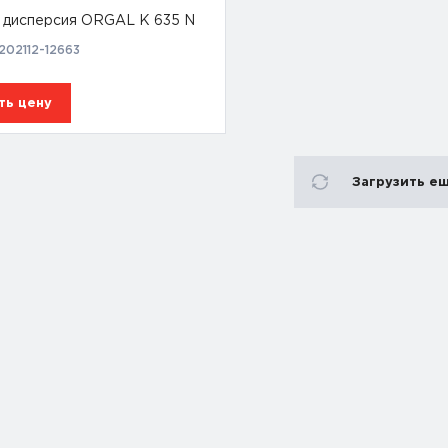
 дисперсия ORGAL K 635 N
202112-12663
ть цену
Загрузить е