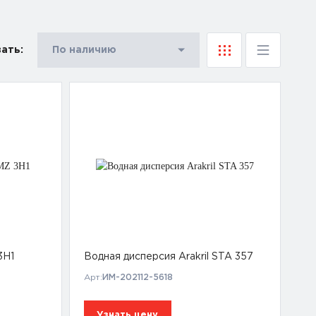
ать:
По наличию
3H1
Водная дисперсия Arakril STA 357
Арт:
ИМ-202112-5618
Узнать цену