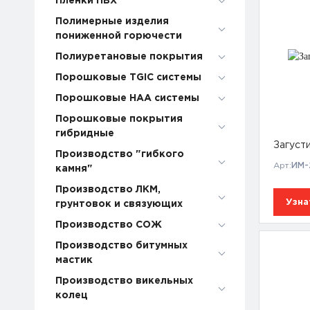
Пленки ПВХ
Полимерные изделия
пониженной горючести
Полиуретановые покрытия
Порошковые TGIC системы
Порошковые НАА системы
Порошковые покрытия
гибридные
Загуст
Производство "гибкого
Арт:
ИМ-
камня"
Производство ЛКМ,
Узна
грунтовок и связующих
Производство СОЖ
Производство битумных
мастик
Производство викельных
колец