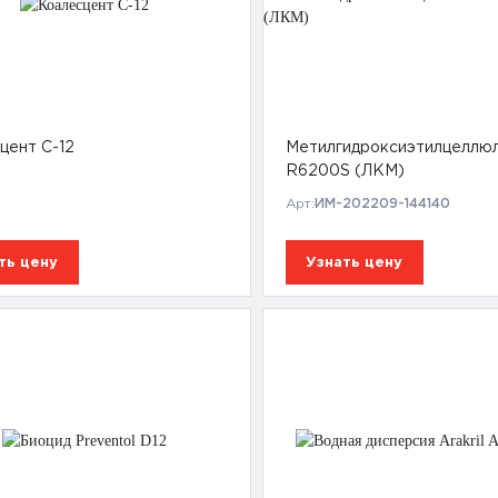
цент С-12
Метилгидроксиэтилцеллю
R6200S (ЛКМ)
Арт:
ИМ-202209-144140
ть цену
Узнать цену