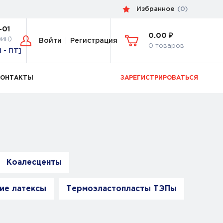
Избранное
(
0
)
-01
0.00 ₽
зин)
Войти
Регистрация
0 товаров
Н - ПТ]
КОНТАКТЫ
ЗАРЕГИСТРИРОВАТЬСЯ
Коалесценты
ие латексы
Термоэластопласты ТЭПы