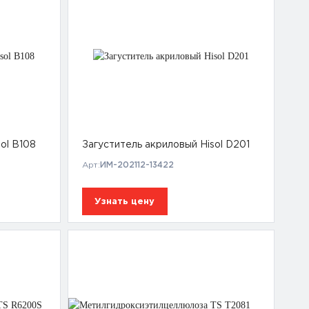
ol B108
Загуститель акриловый Hisol D201
Арт:
ИМ-202112-13422
Узнать цену