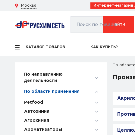
Москва
Интернет-магазин
Поиск по товарам
Найти
КАТАЛОГ ТОВАРОВ
КАК КУПИТЬ?
По области
По направлению
Произ
деятельности
По области применения
Акрило
Petfood
Автохимия
Против
Агрохимия
Ароматизаторы
Целлюл