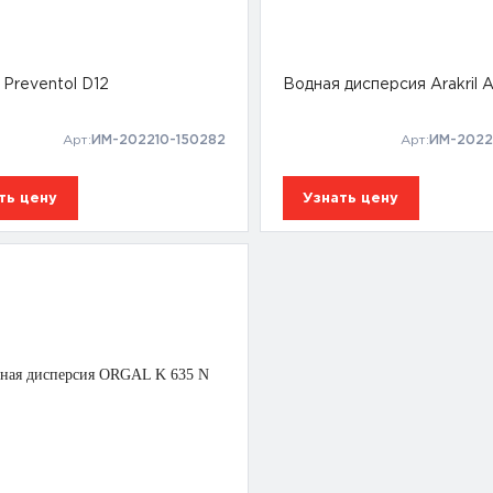
 Preventol D12
Водная дисперсия Arakril 
Арт:
ИМ-202210-150282
Арт:
ИМ-2022
ть цену
Узнать цену