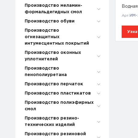
Производство меламин-
Водная
формальдегидных смол
Арт:
ИМ-
Производство обуви
Производство
Узна
огнезащитных
интумесцентных покрытий
Производство оконных
уплотнителей
Производство
пенополиуретана
Производство перчаток
Производство пластикатов
Производство полиэфирных
смол
Производство резино-
технических изделий
Производство резиновой