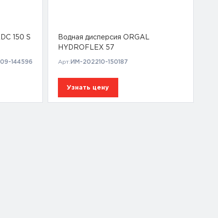
ADC 150 S
Водная дисперсия ORGAL
HYDROFLEX 57
09-144596
Арт:
ИМ-202210-150187
Узнать цену