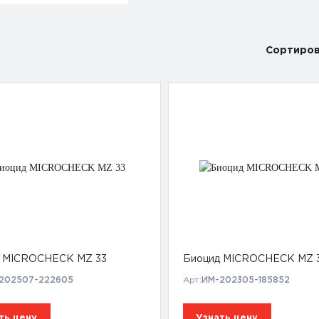
Сортиров
 MICROCHECK MZ 33
Биоцид MICROCHECK MZ 
202507-222605
Арт:
ИМ-202305-185852
ть цену
Узнать цену