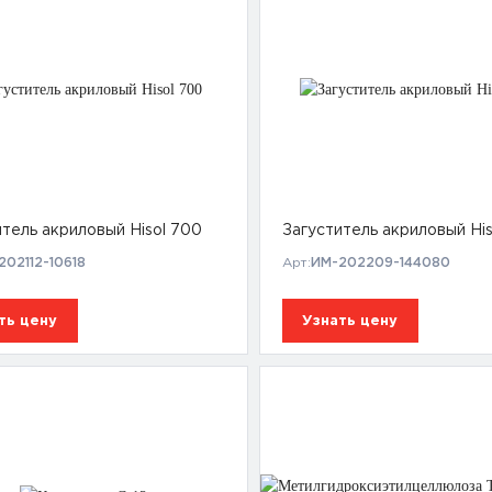
итель акриловый Hisol 700
Загуститель акриловый His
202112-10618
Арт:
ИМ-202209-144080
ть цену
Узнать цену