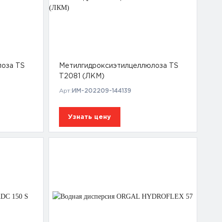
лоза TS
Метилгидроксиэтилцеллюлоза TS
T2081 (ЛКМ)
Арт:
ИМ-202209-144139
Узнать цену