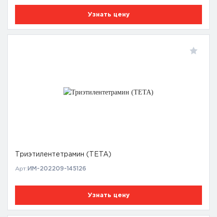
Узнать цену
Триэтилентетрамин (TETA)
Арт:
ИМ-202209-145126
Узнать цену