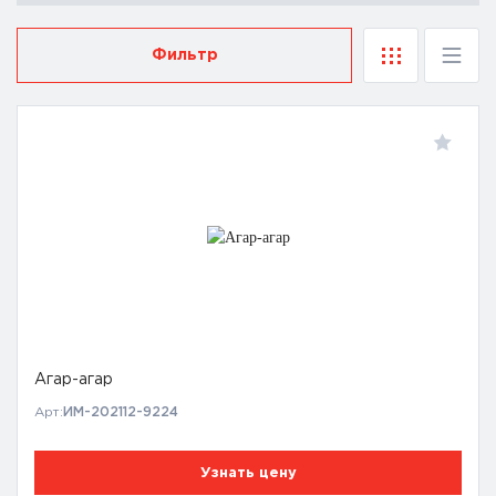
Фильтр
Агар-агар
Арт:
ИМ-202112-9224
Узнать цену