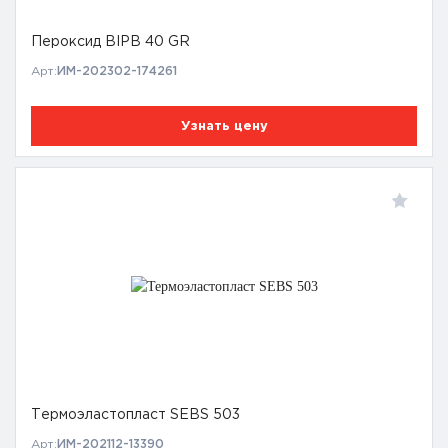
Пероксид BIPB 40 GR
Арт:
ИМ-202302-174261
Узнать цену
Термоэластопласт SЕВS 503
Арт:
ИМ-202112-13390