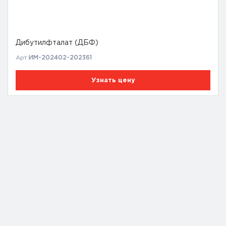
Дибутилфталат (ДБФ)
Арт:
ИМ-202402-202361
Узнать цену