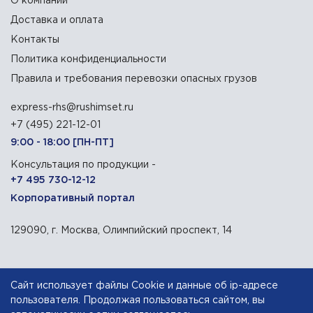
О компании
Доставка и оплата
Контакты
Политика конфиденциальности
Правила и требования перевозки опасных грузов
express-rhs@rushimset.ru
+7 (495) 221-12-01
9:00 - 18:00 [ПН-ПТ]
Консультация по продукции -
+7 495 730-12-12
Корпоративный портал
129090, г. Москва, Олимпийский проспект, 14
АО «Русхимсеть»
— дистрибьютор химического сырья
Сайт использует файлы Cookie и данные об ip-адресе
пользователя. Продолжая пользоваться сайтом, вы
Разработка сайта — компания «Факт»