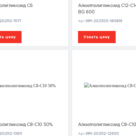
олигликозид C6
Алкилполигликозид С12-С1
BG 600
02112-11171
Арт:
ИМ-202305-185819
ть цену
Узнать цену
олигликозид С8-С10 50%
Алкилполигликозид С8-С1
02112-13611
Арт:
ИМ-202112-12950