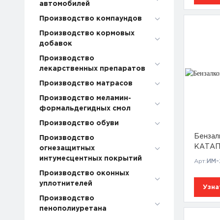
автомобилей
Производство компаундов
Производство кормовых
добавок
Производство
лекарственных препаратов
Производство матрасов
Производство меламин-
формальдегидных смол
Производство обуви
Бензал
Производство
КАТА
огнезащитных
интумесцентных покрытий
Арт:
ИМ-
Производство оконных
уплотнителей
Узна
Производство
пенополиуретана