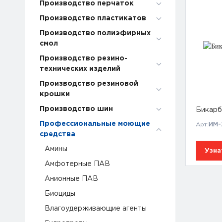
Производство перчаток
Производство пластикатов
Производство полиэфирных
смол
Производство резино-
технических изделий
Производство резиновой
крошки
Производство шин
Бикарб
Профессиональные моющие
Арт:
ИМ-
средства
Амины
Узна
Амфотерные ПАВ
Анионные ПАВ
Биоциды
Влагоудерживающие агенты