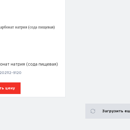
онат натрия (сода пищевая)
202112-9120
ть цену
Загрузить е