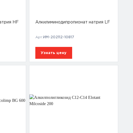
атрия HF
Алкилиминодипропионат натрия LF
Арт:
ИМ-202112-10817
Узнать цену