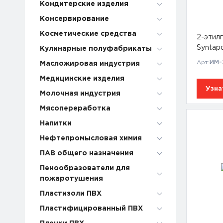
Кондитерские изделия
Консервирование
Косметические средства
2-этил
Syntap
Кулинарные полуфабрикаты
Арт:
ИМ-
Масложировая индустрия
Медицинские изделия
Узна
Молочная индустрия
Мясопереработка
Напитки
Нефтепромысловая химия
ПАВ общего назначения
Пенообразователи для
пожаротушения
Пластизоли ПВХ
Пластифицированный ПВХ