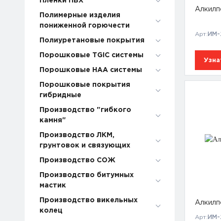
Пленки ПВХ
Алкилп
Полимерные изделия
пониженной горючести
Арт:
ИМ-2
Полиуретановые покрытия
Порошковые TGIC системы
Узна
Порошковые НАА системы
Порошковые покрытия
гибридные
Производство "гибкого
камня"
Производство ЛКМ,
грунтовок и связующих
Производство СОЖ
Производство битумных
мастик
Производство викельных
Алкилп
колец
Арт:
ИМ-2