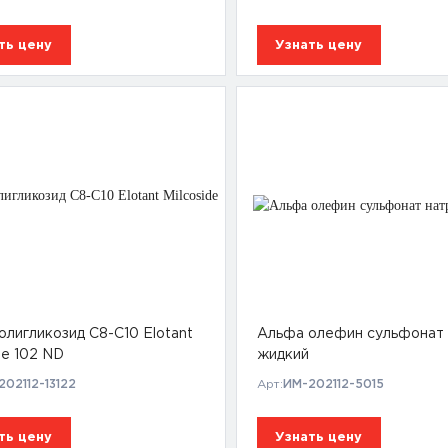
ть цену
Узнать цену
олигликозид С8-С10 Elotant
Альфа олефин сульфонат 
de 102 ND
жидкий
202112-13122
Арт:
ИМ-202112-5015
ть цену
Узнать цену