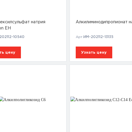
гексилсульфат натрия
Алкилиминодипропионат н
on EH
202112-10540
Арт:
ИМ-202112-13135
ть цену
Узнать цену