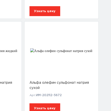
Узнать цену
натрия
Альфа олефин сульфонат натрия
сухой
Арт:
ИМ-202112-5672
Узнать цену