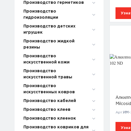
Производство герметиков
Производство
Узна
гидроизоляции
Производство детских
игрушек
Производство жидкой
резины
Производство
искусственной кожи
Производство
искусственной травы
Производство
искусственных ковров
Алкилп
Производство кабелей
Milcosi
Производство клеев
Арт:
ИМ-
Производство клеенок
Производство ковриков для
Узна