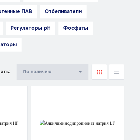
огенные ПАВ
Отбеливатели
Регуляторы pH
Фосфаты
гаторы
ать:
По наличию