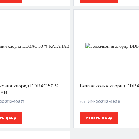
кония хлорид DDBAC 50 %
Бензалкония хлорид DDB
ПАВ
202112-10871
Арт:
ИМ-202112-4956
ть цену
Узнать цену