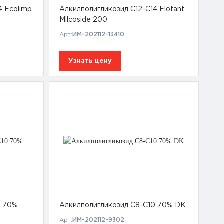
4 Ecolimp
Алкилполигликозид С12-С14 Elotant
Milcoside 200
Арт:
ИМ-202112-13410
Узнать цену
0 70%
Алкилполигликозид С8-С10 70% DK
Арт:
ИМ-202112-9302