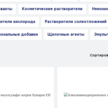
рванты
Косметические растворители
Неионн
ители кислорода
Растворители солеотложений
ональные добавки
Щелочные агенты
Эмуль
Сортиров