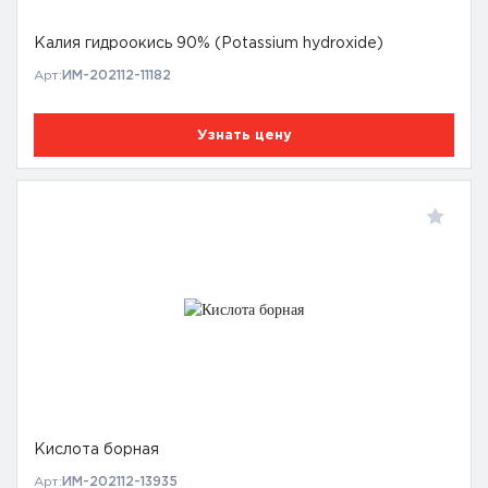
Калия гидроокись 90% (Potassium hydroxide)
Арт:
ИМ-202112-11182
Узнать цену
Кислота борная
Арт:
ИМ-202112-13935