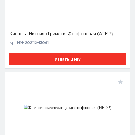
Кислота НитрилоТриметилФосфоновая (ATMP)
Арт:
ИМ-202112-13061
Узнать цену