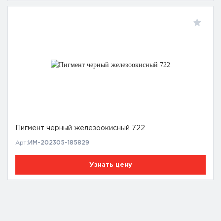
Пигмент черный железоокисный 722
Арт:
ИМ-202305-185829
Узнать цену