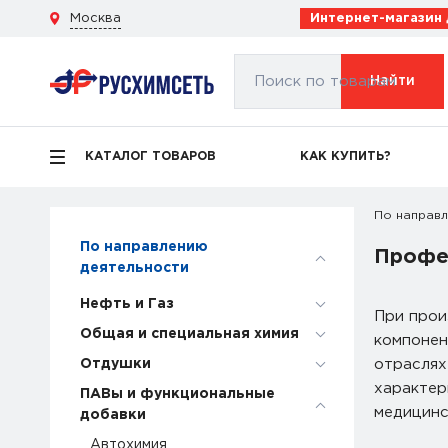
Москва
Интернет-магазин
Поиск по товарам
Найти
КАТАЛОГ ТОВАРОВ
КАК КУПИТЬ?
По направл
По направлению
Профе
деятельности
Нефть и Газ
При прои
Общая и специальная химия
компонен
Отдушки
отраслях
характер
ПАВы и функциональные
медицинс
добавки
Автохимия