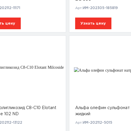
02112-11171
Арт:
ИМ-202305-185819
ть цену
Узнать цену
олигликозид С8-С10 Elotant
Альфа олефин сульфонат 
de 102 ND
жидкий
202112-13122
Арт:
ИМ-202112-5015