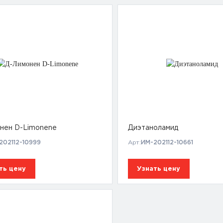
нен D-Limonene
Диэтаноламид
202112-10999
Арт:
ИМ-202112-10661
ть цену
Узнать цену