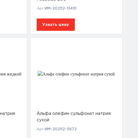
Арт:
ИМ-202112-13410
Узнать цену
натрия
Альфа олефин сульфонат натрия
сухой
Арт:
ИМ-202112-5672