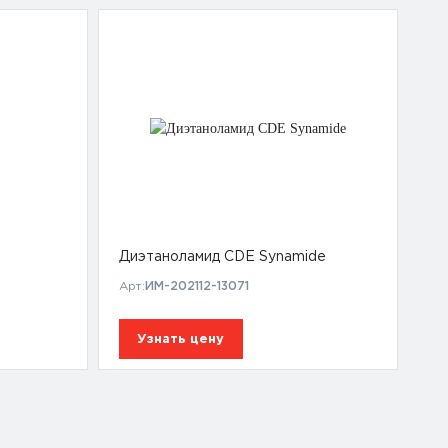
Диэтаноламид CDE Synamide
Арт:
ИМ-202112-13071
Узнать цену