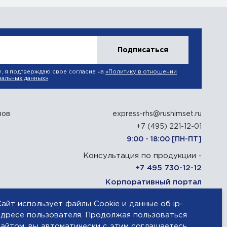
Подписаться
у, я подтверждаю свое согласие на
«Политику в отношении
нальных данных»
зов
express-rhs@rushimset.ru
+7 (495) 221-12-01
9:00 - 18:00 [ПН-ПТ]
Консультация по продукции -
+7 495 730-12-12
Корпоративный портал
Сайт использует файлы Cookie и данные об ip-
129090, г. Москва, Олимпийский проспект,
адресе пользователя. Продолжая пользоваться
14
сайтом, вы автоматически с этим соглашаетесь.