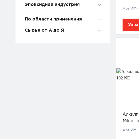
Эпоксидная индустрия
Арт:
ИМ-2
По области применения
Узна
Сырье от А до Я
Алкилп
Milcosi
Арт:
ИМ-