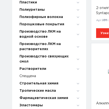
Пластики
2-этил
Полиуретаны
Syntap
Полиэфирные волокна
Арт:
ИМ-
Порошковые покрытия
Производство ЛКМ на
Узна
водной основе
Производство ЛКМ на
растворителях
Производство связующих
смол
Растворители
Спеццена
Строительная химия
Тропические масла
Фармацевтическая химия
Алкилп
Эластомеры