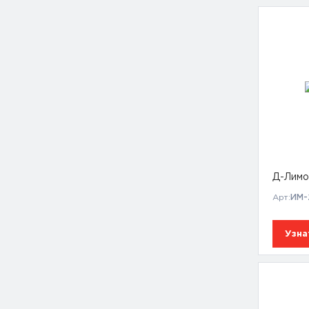
Д-Лимо
Арт:
ИМ-
Узна