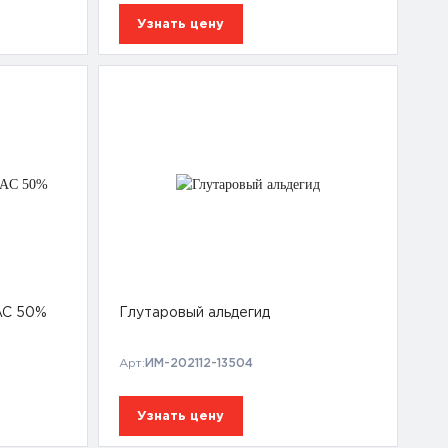
Узнать цену
AC 50%
Глутаровый альдегид
Арт:
ИМ-202112-13504
Узнать цену