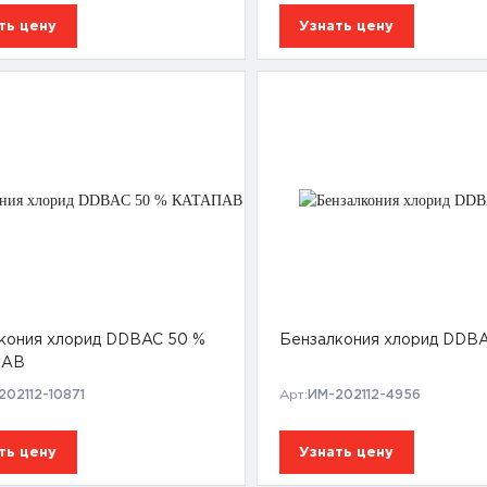
ть цену
Узнать цену
кония хлорид DDBAC 50 %
Бензалкония хлорид DDB
ПАВ
202112-10871
Арт:
ИМ-202112-4956
ть цену
Узнать цену