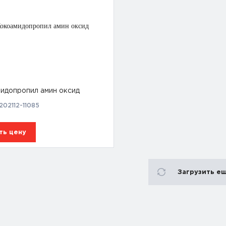
идопропил амин оксид
202112-11085
ть цену
Загрузить е