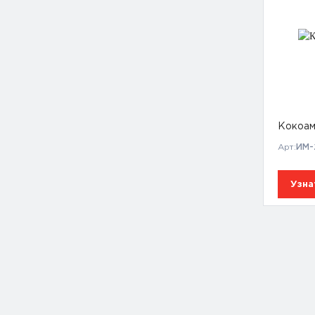
Кокоам
Арт:
ИМ-
Узна