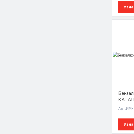
Узна
Бензал
КАТА
Арт:
ИМ-
Узна