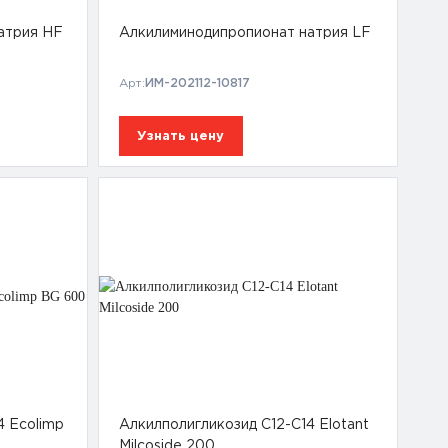
атрия HF
Алкилиминодипропионат натрия LF
Арт:
ИМ-202112-10817
Узнать цену
4 Ecolimp
Алкилполигликозид С12-С14 Elotant
Milcoside 200