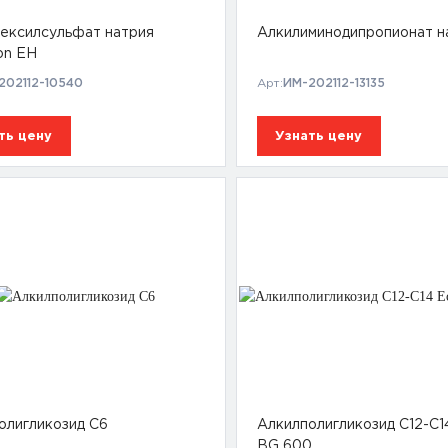
гексилсульфат натрия
Алкилиминодипропионат н
on EH
202112-10540
Арт:
ИМ-202112-13135
ть цену
Узнать цену
олигликозид C6
Алкилполигликозид С12-С1
BG 600