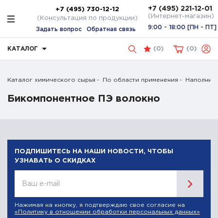
+7 (495) 221-12-01
+7 (495) 730-12-12
(Интернет-магазин)
(Консультация по продукции)
9:00 - 18:00 [ПН - ПТ]
Задать вопрос
Обратная связь
КАТАЛОГ
(
0
)
0
Каталог химического сырья
По области применения
Наполните
Бикомпонентное ПЭ волокно
ПОДПИШИТЕСЬ НА НАШИ НОВОСТИ, ЧТОБЫ
УЗНАВАТЬ О СКИДКАХ
Ваш e-mail
Нажимая на кнопку, я подтверждаю свое согласие на
«Политику в отношении обработки персональных данных»