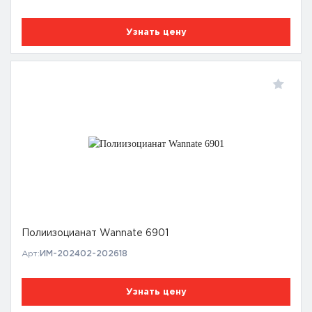
Узнать цену
Полиизоцианат Wannate 6901
Арт:
ИМ-202402-202618
Узнать цену