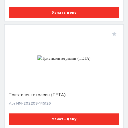
Узнать цену
Триэтилентетрамин (TETA)
Арт:
ИМ-202209-145126
Узнать цену