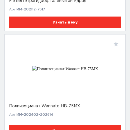
Метилтетрагидрофталевый ангидрид
Арт:
ИМ-202112-7317
Узнать цену
Полиизоцианат Wannate HB-75MX
Арт:
ИМ-202402-202614