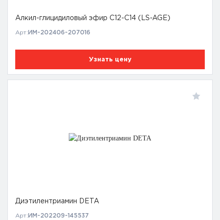
Алкил-глицидиловый эфир C12-C14 (LS-AGE)
Арт:
ИМ-202406-207016
Узнать цену
Диэтилентриамин DETA
Арт:
ИМ-202209-145537