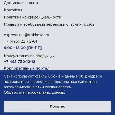
Доставка и оплата
Контакты
Политика конфиденциальности
Правила и требования перевозки опасных грузов
express-rhs@rushimset.ru
+7 (495) 221-12-01
9:00 - 18:00 [ПН-ПТ]
Консультация по продукции -
+7 495 730-12-12
Корпоративный портал
Сайт использует файлы Cookie и данные об ip-адресе
129090, г. Москва, Олимпийский проспект, 14
пользователя. Продолжая пользоваться сайтом, вы
автоматически с этим соглашаетесь.
Обработка персональных данных
АО «Русхимсеть»
— дистрибьютор химического сырья
Понятно
Разработка сайта — компания «Факт»