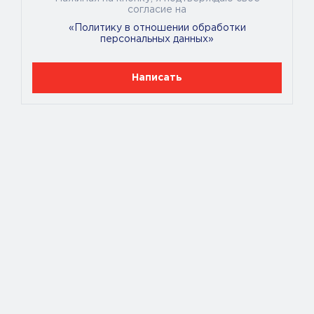
КлассОпасностиТовара
согласие на
Опасные для окружающей среды, Едкие и коррозионные
«Политику в отношении обработки
персональных данных»
Написать