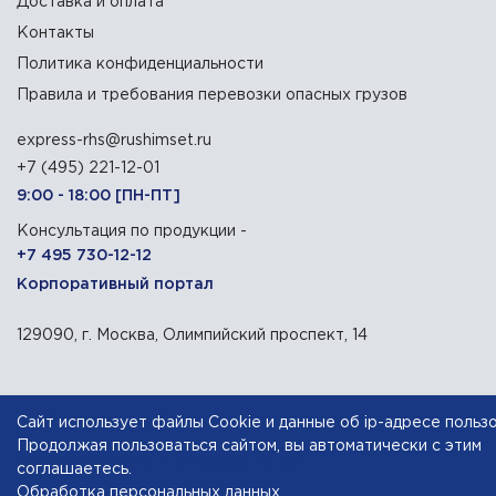
Доставка и оплата
Контакты
Политика конфиденциальности
Правила и требования перевозки опасных грузов
express-rhs@rushimset.ru
+7 (495) 221-12-01
9:00 - 18:00 [ПН-ПТ]
Консультация по продукции -
+7 495 730-12-12
Корпоративный портал
129090, г. Москва, Олимпийский проспект, 14
АО «Русхимсеть»
— дистрибьютор химического сырья
Сайт использует файлы Cookie и данные об ip-адресе польз
Продолжая пользоваться сайтом, вы автоматически с этим
Разработка сайта — компания «Факт»
соглашаетесь.
Обработка персональных данных