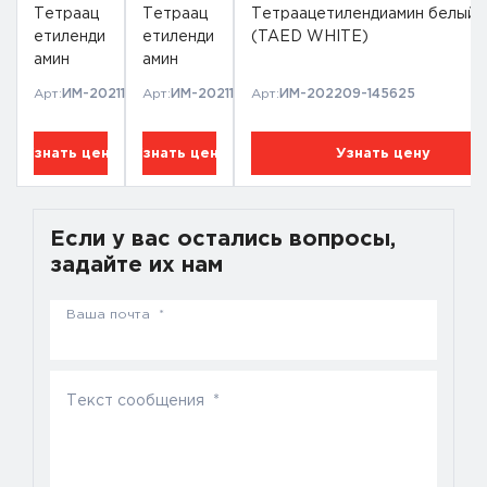
Тетраац
Тетраац
Тетраацетилендиамин белый
етиленди
етиленди
(TAED WHITE)
амин
амин
голубой
розовый
Арт:
ИМ-202112-13204
Арт:
ИМ-202112-12988
Арт:
ИМ-202209-145625
(TAED
(TAED
BLUE)
PINK)
Узнать цену
Узнать цену
Узнать цену
Если у вас остались вопросы,
задайте их нам
Ваша почта *
Текст сообщения *