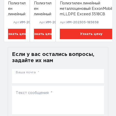
Полиэтил
Полиэтил
Полиэтилен линейный
ен
ен
металлоценовый ExxonMobil
линейный
линейный
mLLDPE Exceed 3518CB
металлоц
металлоц
Арт:
ИМ-202305-185854
Арт:
ИМ-202211-150321
Арт:
ИМ-202305-185658
еновый
еновый
ExxonMo
ExxonMo
Узнать цену
Узнать цену
Узнать цену
bil
bil
mLLDPE
mLLDPE
Exceed
Exceed
1018MA
2018MA
Если у вас остались вопросы,
задайте их нам
Ваша почта *
Текст сообщения *