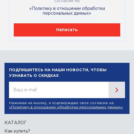
согласие на
предназначенных для хранения продуктов питания и
«Политику в отношении обработки
контактирующих с кожей человека. Является
персональных данных»
наиболее часто используемым пластификатором
ПВХ и имеет хорошую совместимость с нитратом
Написать
целлюлозы.
КлассОпасностиТовара
Опасные для окружающей среды, ГЖ
ПОДПИШИТЕСЬ НА НАШИ НОВОСТИ, ЧТОБЫ
УЗНАВАТЬ О СКИДКАХ
Ваш e-mail
Нажимая на кнопку, я подтверждаю свое согласие на
«Политику в отношении обработки персональных данных»
КАТАЛОГ
Как купить?