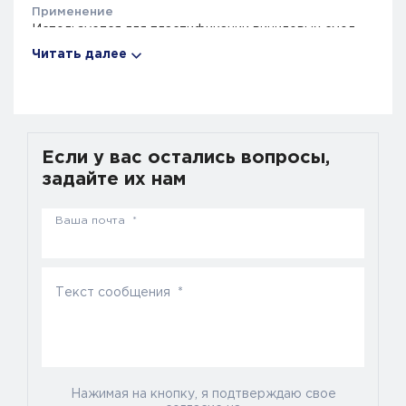
Применение
Используется для пластификации виниловых смол,
сополимеров винилхлорида, поливинилиденхлорида
Читать далее
в производстве кабельных пластикатов,
искусственных кож, резино-технических изделий,
полимерных строительных материалов, упаковочных
пленок. Применяется в изготовлении обуви на
основе ПВХ.
Если у вас остались вопросы,
Синонимы
задайте их нам
Бис-(2-Этилгексил)фталат, DOP, dioctylphthalate,
фталат ди-2-этилгексиловый, бис-2-этилгексиловый
Ваша почта *
эфир 1,2-бензолдикарбоновой кислоты, ди-(2-
этилгексиловый) эфир ортофталевой кислоты
Описание
Диоктилфталат (ДОФ) представляет собой
Текст сообщения *
эффективный фталатный пластификатор,
обладающий низкой летучестью,
светоустойчивостью, хорошей изоляцией и низкой
миграцией. Изделия из ДОФ вредны для здоровья из-
за его горючести и токсичности, поэтому он не
Нажимая на кнопку, я подтверждаю свое
подходит для производства товаров,