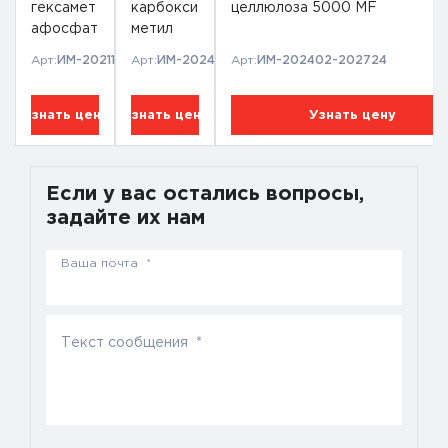
гексамет
карбокси
целлюлоза 5000 MF
Высокотоксичные, Едкие и коррозионные
афосфат
метил
(SHMP)
целлюло
Арт:
ИМ-202112-10466
Арт:
ИМ-202402-202615
Арт:
ИМ-202402-202724
за 1000
MF
Узнать цену
Узнать цену
Узнать цену
Если у вас остались вопросы,
задайте их нам
Ваша почта *
Текст сообщения *