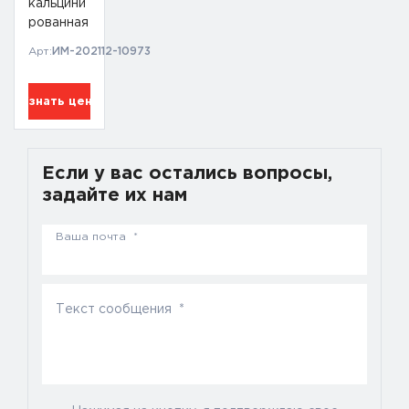
кальцини
рованная
М-Б
Арт:
ИМ-202112-10973
Узнать цену
Если у вас остались вопросы,
задайте их нам
Ваша почта *
Текст сообщения *