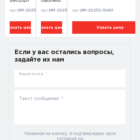
Benzoph
GalShield
enone-3
UV Care
Арт:
ИМ-202112-11044
Арт:
ИМ-202112-13393
Арт:
ИМ-202112-10461
Узнать цену
Узнать цену
Узнать цену
Если у вас остались вопросы,
задайте их нам
Ваша почта *
Текст сообщения *
Нажимая на кнопку, я подтверждаю свое
согласие на