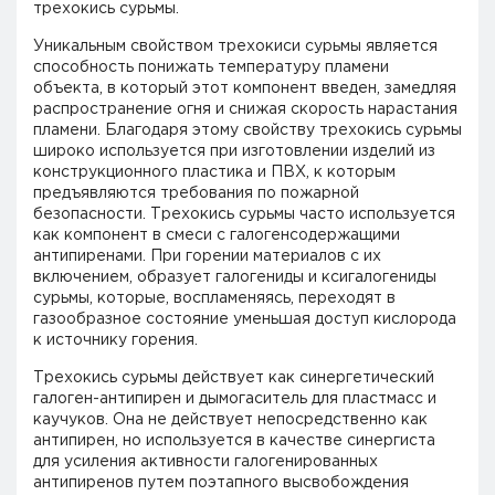
трехокись сурьмы.
Уникальным свойством трехокиси сурьмы является
способность понижать температуру пламени
объекта, в который этот компонент введен, замедляя
распространение огня и снижая скорость нарастания
пламени. Благодаря этому свойству трехокись сурьмы
широко используется при изготовлении изделий из
конструкционного пластика и ПВХ, к которым
предъявляются требования по пожарной
безопасности. Трехокись сурьмы часто используется
как компонент в смеси с галогенсодержащими
антипиренами. При горении материалов с их
включением, образует галогениды и ксигалогениды
сурьмы, которые, воспламеняясь, переходят в
газообразное состояние уменьшая доступ кислорода
к источнику горения.
Трехокись сурьмы действует как синергетический
галоген-антипирен и дымогаситель для пластмасс и
каучуков. Она не действует непосредственно как
антипирен, но используется в качестве синергиста
для усиления активности галогенированных
антипиренов путем поэтапного высвобождения